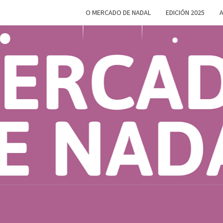
O MERCADO DE NADAL
EDICIÓN 2025
A
MERC
Do 28 De
Novembro
Ao 5 De
Xaneiro En
D
Compostela
NAD