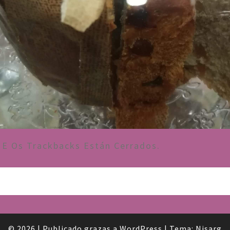
E Os Trackbacks Están Cerrados.
© 2026
|
Publicado grazas a
WordPress
|
Tema:
Nisarg