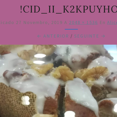
!CID_II_K2KPUYHO
licado
27 Novembro, 2019
A
2048 × 1536
En
Ali
← ANTERIOR
/
SEGUINTE →