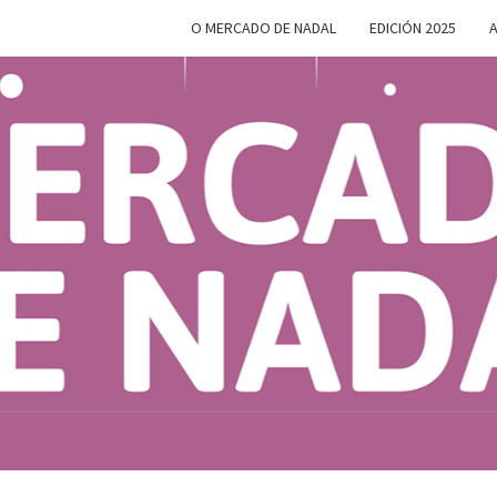
O MERCADO DE NADAL
EDICIÓN 2025
A
MERC
Do 28 De
Novembro
Ao 5 De
Xaneiro En
D
Compostela
NAD