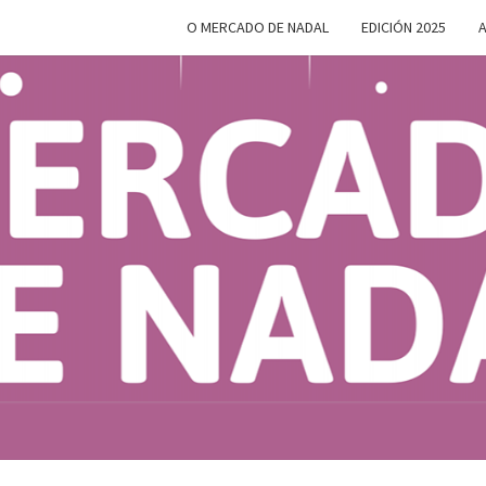
O MERCADO DE NADAL
EDICIÓN 2025
A
MERC
Do 28 De
Novembro
Ao 5 De
Xaneiro En
D
Compostela
NAD