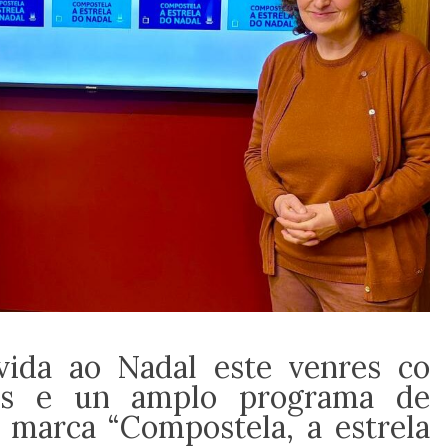
vida ao Nadal este venres co
ces e un amplo programa de
a marca “Compostela, a estrela