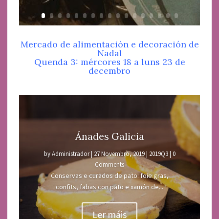
Mercado de alimentación e decoración de
Nadal
Quenda 3: mércores 18 a luns 23 de
decembro
Ánades Galicia
by
Administrador
|
27 Novembro, 2019
|
2019Q3
| 0
Comments
Conservas e curados de pato: foie gras,
confits, fabas con pato e xamón de...
Ler máis