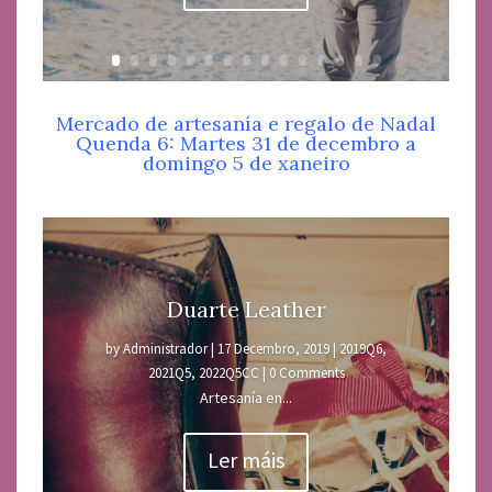
Mercado de artesanía e regalo de Nadal
Quenda 6: Martes 31 de decembro a
domingo 5 de xaneiro
Duarte Leather
by
Administrador
|
17 Decembro, 2019
|
2019Q6
,
2021Q5
,
2022Q5CC
| 0 Comments
Artesanía en...
Ler máis