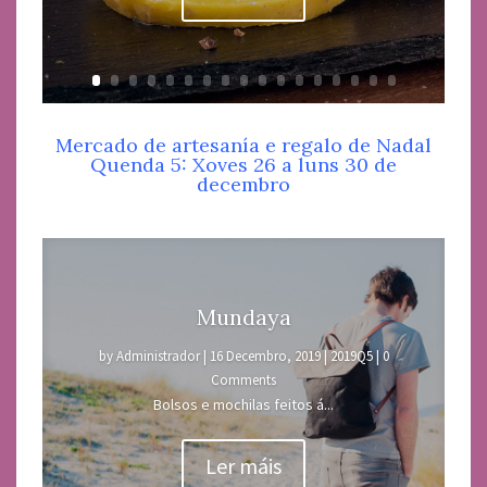
Mercado de artesanía e regalo de Nadal
Quenda 5: Xoves 26 a luns 30 de
decembro
Mundaya
by
Administrador
|
16 Decembro, 2019
|
2019Q5
| 0
Comments
Bolsos e mochilas feitos á...
Ler máis