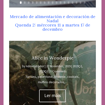
Mercado de alimentación e decoración de
Nadal
Quenda 2: mércores 11 a martes 17 de
decembro
Alice in Wonderpie
by
Administrador
|
27 Novembro, 2019
|
2019Q2
,
2019Q3
| 0 Comments
Turróns, panettone, brownie, cookies,
muffins decorados,...
Ler máis