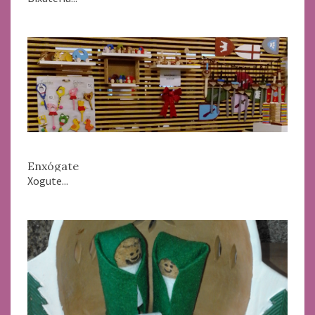
Enxógate
Xogute...