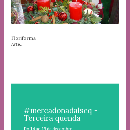
Floriforma
Arte...
#mercadonadalscq -
Terceira quenda
Do 14 ao 19 de decembro