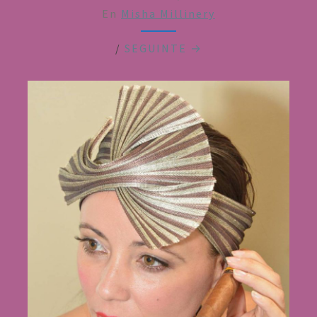
En
Misha Millinery
/
SEGUINTE →