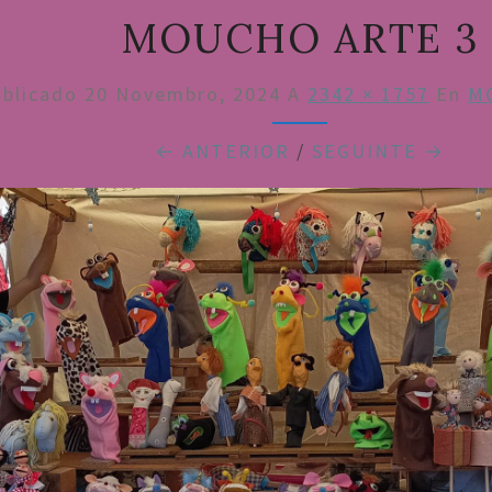
MOUCHO ARTE 3
ublicado
20 Novembro, 2024
A
2342 × 1757
En
M
← ANTERIOR
/
SEGUINTE →