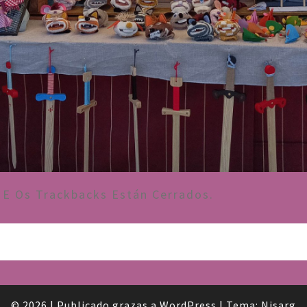
E Os Trackbacks Están Cerrados.
© 2026
|
Publicado grazas a
WordPress
|
Tema:
Nisarg