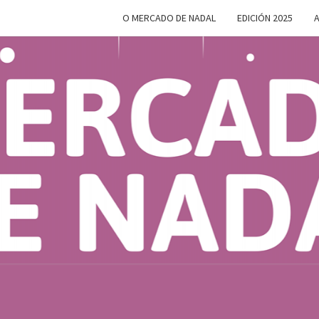
O MERCADO DE NADAL
EDICIÓN 2025
A
MERC
Do 28 De
Novembro
Ao 5 De
Xaneiro En
D
Compostela
NAD