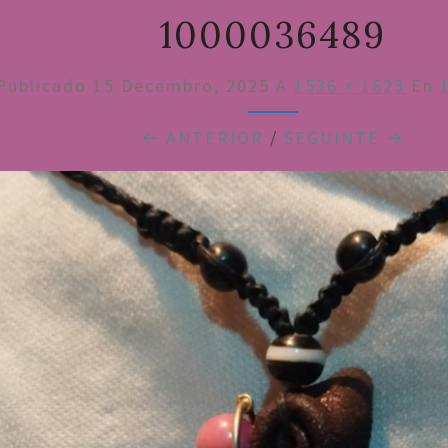
1000036489
Publicado
15 Decembro, 2025
A
1536 × 1623
En
← ANTERIOR
/
SEGUINTE →