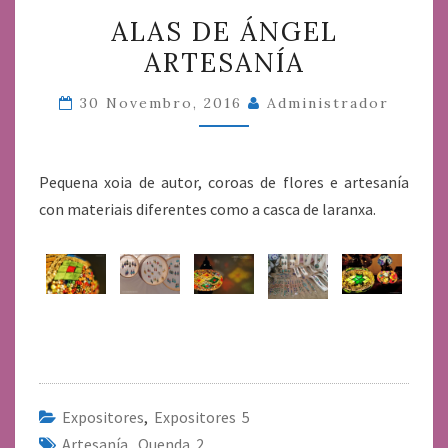
ALAS
ALAS DE ÁNGEL
DE
ARTESANÍA
ÁNGEL
ARTESANÍA
30 Novembro, 2016
Administrador
Pequena xoia de autor, coroas de flores e artesanía
con materiais diferentes como a casca de laranxa.
Expositores
,
Expositores 5
Artesanía
,
Quenda 2