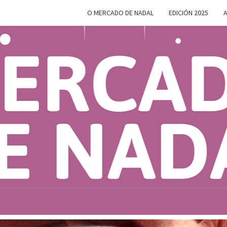
O MERCADO DE NADAL
EDICIÓN 2025
A
MERC
Do 28 De
Novembro
Ao 5 De
Xaneiro En
D
Compostela
NAD