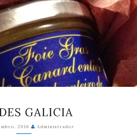
ÁNADES
DES GALICIA
GALICIA
embro, 2016
Administrador