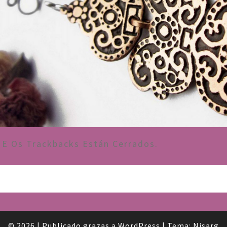
E Os Trackbacks Están Cerrados.
© 2026
|
Publicado grazas a
WordPress
|
Tema:
Nisarg