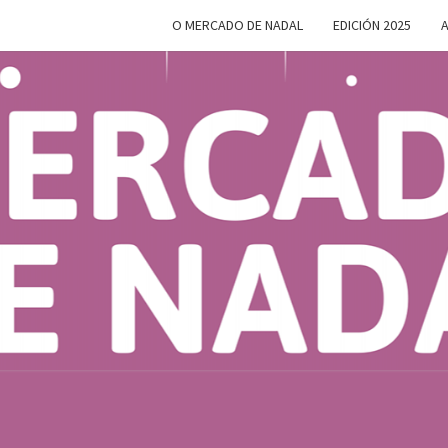
O MERCADO DE NADAL
EDICIÓN 2025
A
MERC
Do 28 De
Novembro
Ao 5 De
Xaneiro En
D
Compostela
NAD