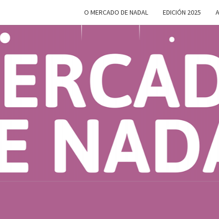
O MERCADO DE NADAL
EDICIÓN 2025
A
MERC
Do 28 De
Novembro
Ao 5 De
Xaneiro En
D
Compostela
NAD