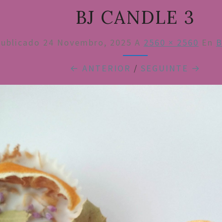
BJ CANDLE 3
ublicado
24 Novembro, 2025
A
2560 × 2560
En
B
← ANTERIOR
/
SEGUINTE →