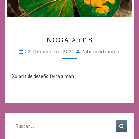
NOGA
NOGA ART’S
ART’S
22 Decembro, 2021
Administrador
Xoiaría de deseño feita a man.
Buscar:
Buscar