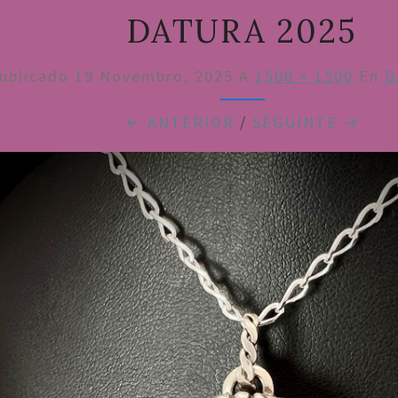
DATURA 2025
ublicado
19 Novembro, 2025
A
1500 × 1500
En
D
← ANTERIOR
/
SEGUINTE →