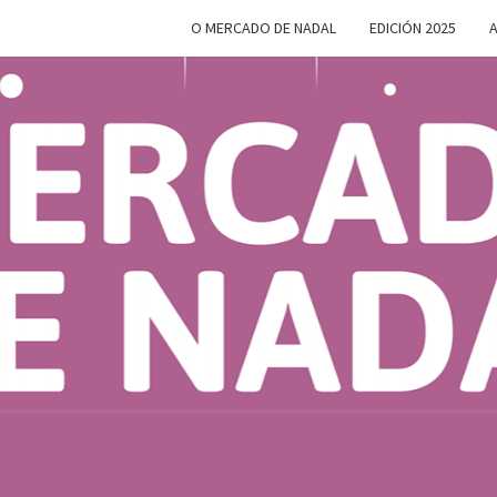
O MERCADO DE NADAL
EDICIÓN 2025
A
MERC
Do 28 De
Novembro
Ao 5 De
Xaneiro En
D
Compostela
NAD