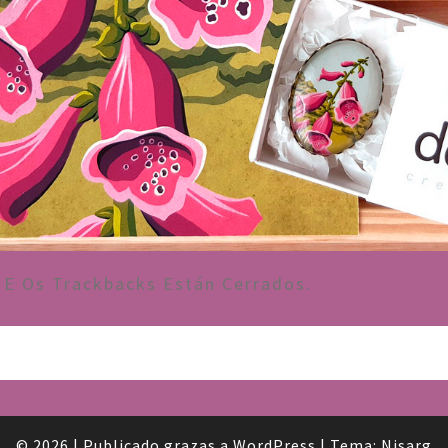
E Os Trackbacks Están Cerrados.
© 2026
|
Publicado grazas a
WordPress
|
Tema:
Nisarg