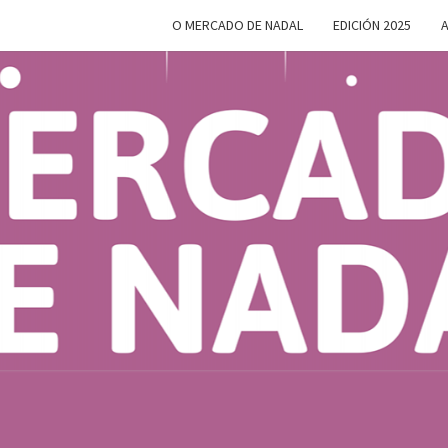
O MERCADO DE NADAL
EDICIÓN 2025
A
MERC
Do 28 De
Novembro
Ao 5 De
Xaneiro En
D
Compostela
NAD