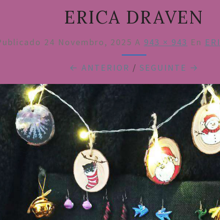
ERICA DRAVEN
Publicado
24 Novembro, 2025
A
943 × 943
En
ER
← ANTERIOR
/
SEGUINTE →