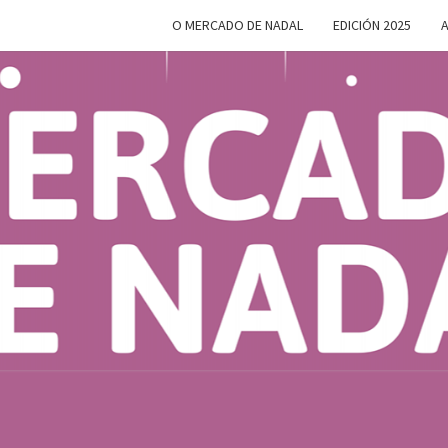
O MERCADO DE NADAL
EDICIÓN 2025
A
MERC
Do 28 De
Novembro
Ao 5 De
Xaneiro En
D
Compostela
NAD