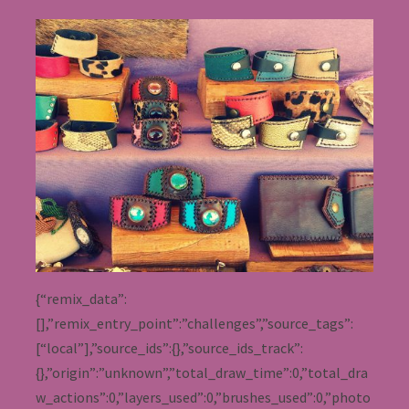
{“remix_data”:
[],”remix_entry_point”:”challenges”,”source_tags”:
[“local”],”source_ids”:{},”source_ids_track”:
{},”origin”:”unknown”,”total_draw_time”:0,”total_dra
w_actions”:0,”layers_used”:0,”brushes_used”:0,”photo