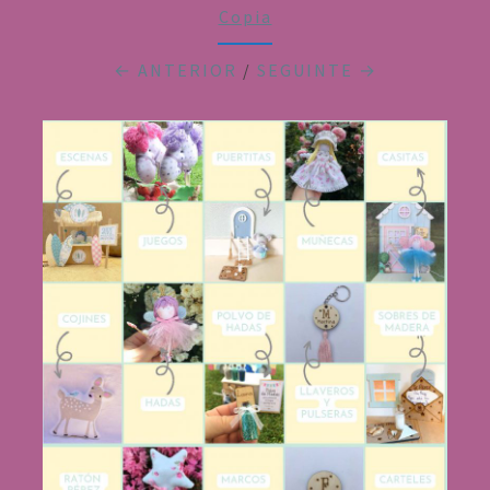
Copia
← ANTERIOR
/
SEGUINTE →