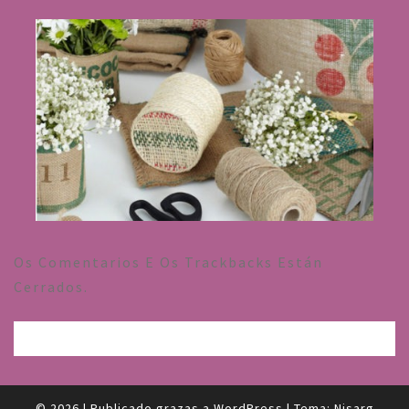
Os Comentarios E Os Trackbacks Están
Cerrados.
© 2026
|
Publicado grazas a
WordPress
|
Tema:
Nisarg