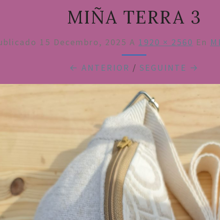
MIÑA TERRA 3
ublicado
15 Decembro, 2025
A
1920 × 2560
En
M
← ANTERIOR
/
SEGUINTE →