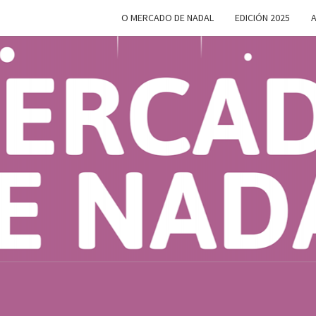
O MERCADO DE NADAL
EDICIÓN 2025
A
MERC
Do 28 De
Novembro
Ao 5 De
Xaneiro En
D
Compostela
NAD