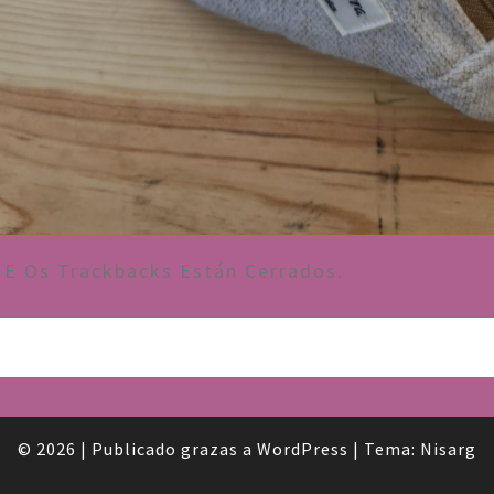
E Os Trackbacks Están Cerrados.
© 2026
|
Publicado grazas a
WordPress
|
Tema:
Nisarg