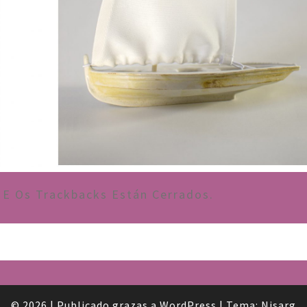
E Os Trackbacks Están Cerrados.
© 2026
|
Publicado grazas a
WordPress
|
Tema:
Nisarg