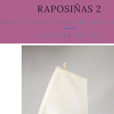
RAPOSIÑAS 2
ublicado
29 Novembro, 2024
A
2443 × 1832
En
R
← ANTERIOR
/
SEGUINTE →