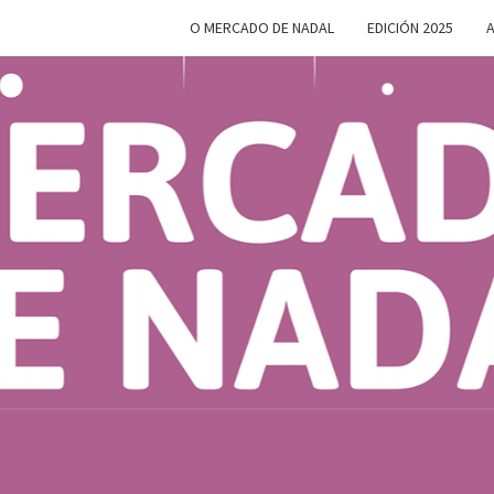
O MERCADO DE NADAL
EDICIÓN 2025
A
MERC
Do 28 De
Novembro
Ao 5 De
Xaneiro En
D
Compostela
NAD