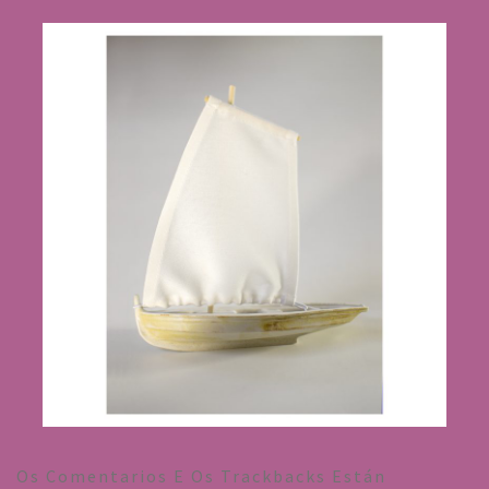
Os Comentarios E Os Trackbacks Están