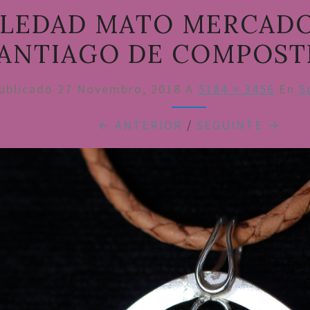
LEDAD MATO MERCAD
ANTIAGO DE COMPOSTE
ublicado
27 Novembro, 2018
A
5184 × 3456
En
S
← ANTERIOR
/
SEGUINTE →