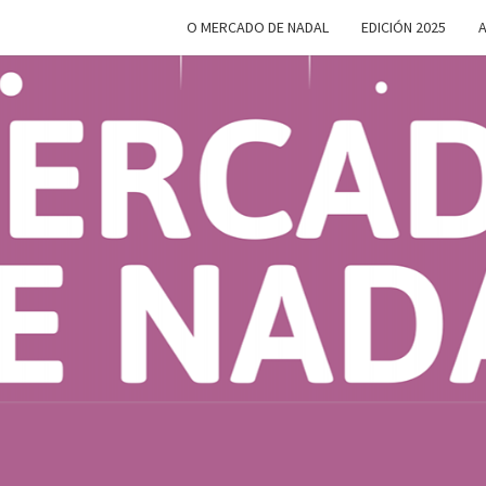
O MERCADO DE NADAL
EDICIÓN 2025
A
MERC
Do 28 De
Novembro
Ao 5 De
Xaneiro En
D
Compostela
NAD