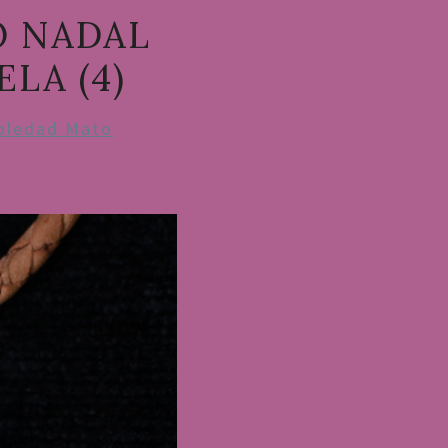
O NADAL
LA (4)
oledad Mato