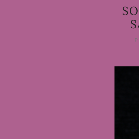
SO
S
P