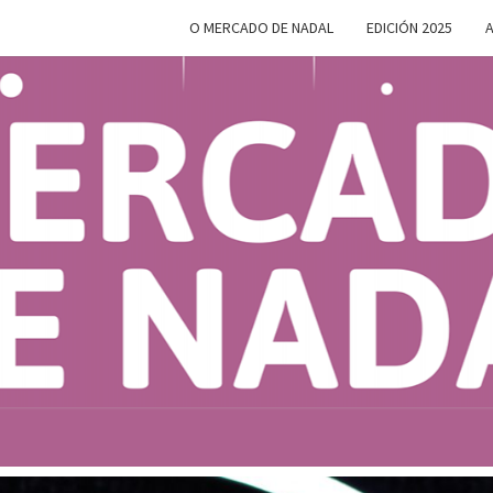
O MERCADO DE NADAL
EDICIÓN 2025
A
MERC
Do 28 De
Novembro
Ao 5 De
Xaneiro En
D
Compostela
NAD