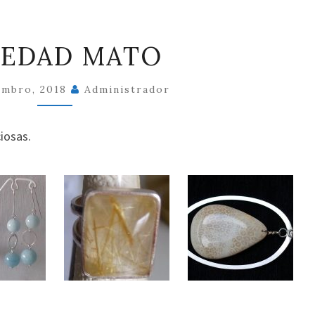
SOLEDAD
LEDAD MATO
MATO
embro, 2018
Administrador
iosas.