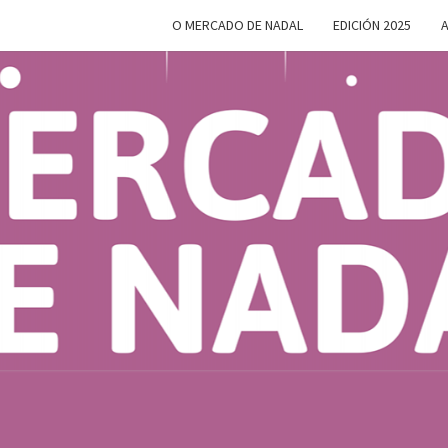
O MERCADO DE NADAL
EDICIÓN 2025
A
MERC
Do 28 De
Novembro
Ao 5 De
Xaneiro En
D
Compostela
NAD