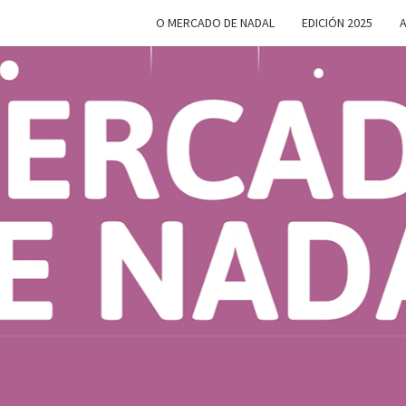
O MERCADO DE NADAL
EDICIÓN 2025
A
MERC
Do 28 De
Novembro
Ao 5 De
Xaneiro En
D
Compostela
NAD