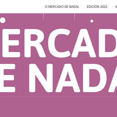
O MERCADO DE NADAL
EDICIÓN 2025
A
MERC
Do 28 De
Novembro
Ao 5 De
Xaneiro En
D
Compostela
NAD