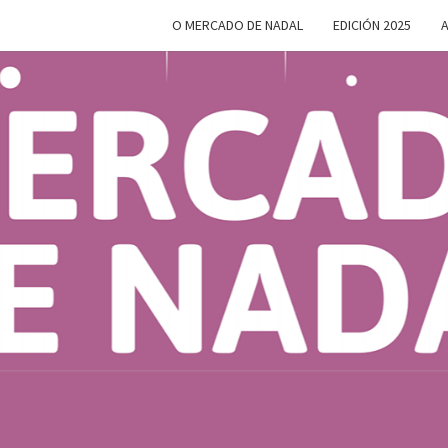
O MERCADO DE NADAL
EDICIÓN 2025
A
MERC
Do 28 De
Novembro
Ao 5 De
Xaneiro En
D
Compostela
NAD