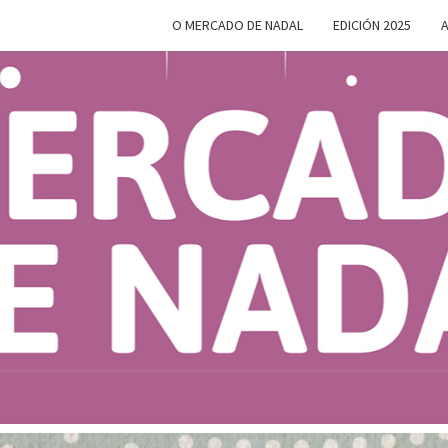
O MERCADO DE NADAL
EDICIÓN 2025
A
MERC
Do 28 De
Novembro
Ao 5 De
Xaneiro En
D
Compostela
NAD