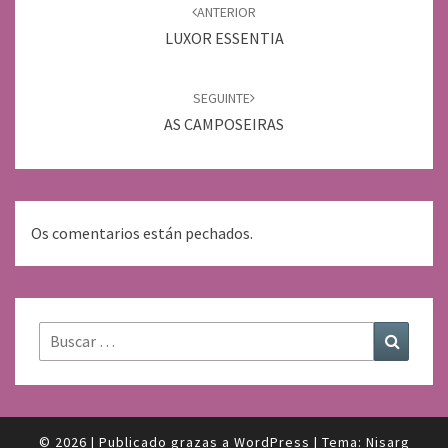
de
ANTERIOR
entradas
LUXOR ESSENTIA
SEGUINTE
AS CAMPOSEIRAS
Os comentarios están pechados.
Buscar:
Buscar
© 2026
|
Publicado grazas a
WordPress
|
Tema:
Nisarg