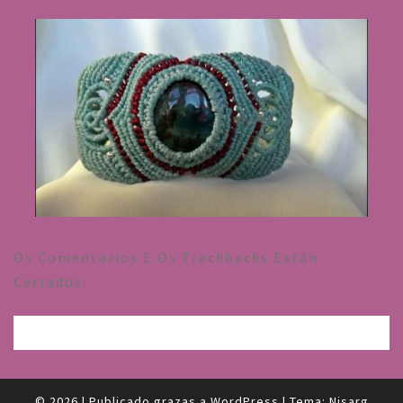
Os Comentarios E Os Trackbacks Están
Cerrados.
© 2026
|
Publicado grazas a
WordPress
|
Tema:
Nisarg