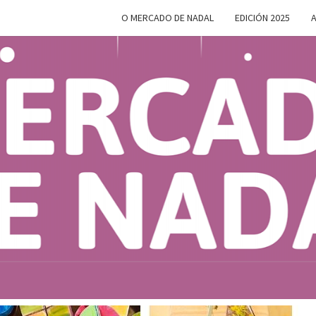
O MERCADO DE NADAL
EDICIÓN 2025
A
MERC
Do 28 De
Novembro
Ao 5 De
Xaneiro En
D
Compostela
NAD