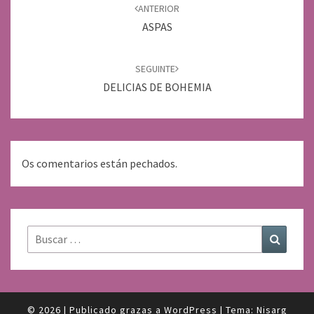
de
ANTERIOR
entradas
ASPAS
SEGUINTE
DELICIAS DE BOHEMIA
Os comentarios están pechados.
Buscar:
Buscar
© 2026
|
Publicado grazas a
WordPress
|
Tema:
Nisarg