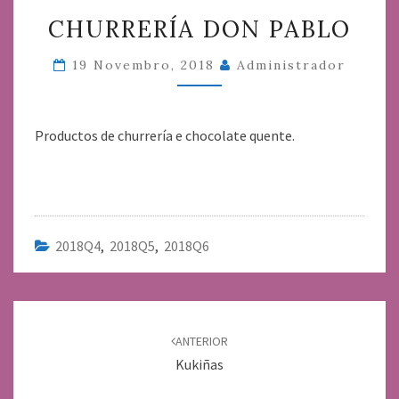
CHURRERÍA
CHURRERÍA DON PABLO
DON
PABLO
19 Novembro, 2018
Administrador
Productos de churrería e chocolate quente.
2018Q4
,
2018Q5
,
2018Q6
Navegación
de
ANTERIOR
entradas
Kukiñas