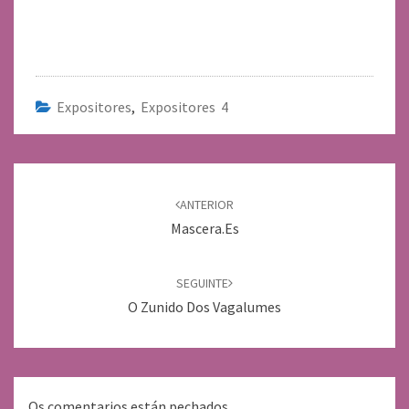
Expositores
,
Expositores 4
Navegación
de
ANTERIOR
entradas
Mascera.es
SEGUINTE
O Zunido Dos Vagalumes
Os comentarios están pechados.