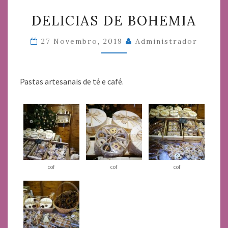
DELICIAS
DELICIAS DE BOHEMIA
DE
BOHEMIA
27 Novembro, 2019
Administrador
Pastas artesanais de té e café.
cof
cof
cof