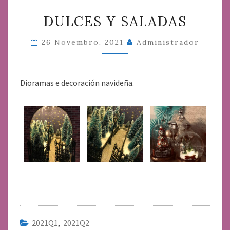
DULCES
DULCES Y SALADAS
Y
SALADAS
26 Novembro, 2021
Administrador
Dioramas e decoración navideña.
2021Q1
,
2021Q2