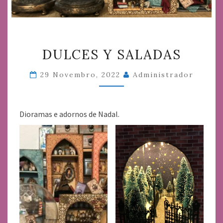
DULCES
DULCES Y SALADAS
Y
SALADAS
29 Novembro, 2022
Administrador
Dioramas e adornos de Nadal.