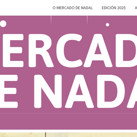
O MERCADO DE NADAL
EDICIÓN 2025
A
MERC
Do 28 De
Novembro
Ao 5 De
Xaneiro En
D
Compostela
NAD