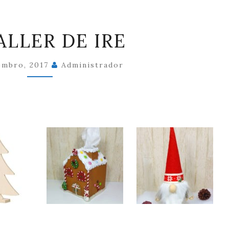
EL
ALLER DE IRE
TALLER
DE
embro, 2017
Administrador
IRE