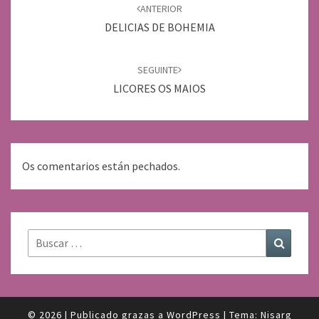
de
ANTERIOR
entradas
DELICIAS DE BOHEMIA
SEGUINTE
LICORES OS MAIOS
Os comentarios están pechados.
Buscar:
Buscar
© 2026
|
Publicado grazas a
WordPress
|
Tema:
Nisarg