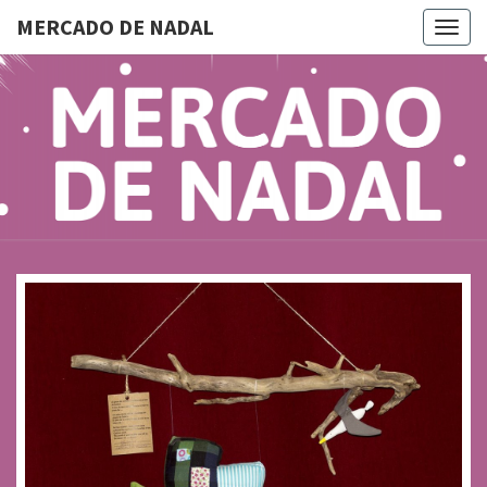
MERCADO DE NADAL
Togg
navig
MERCAD
Do 28 De
Novembro
Ao 5 De
DE
Xaneiro En
Compostela
NADAL