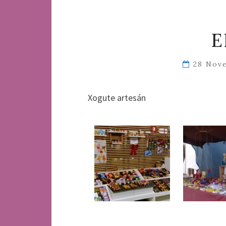
E
28 Nov
Xogute artesán