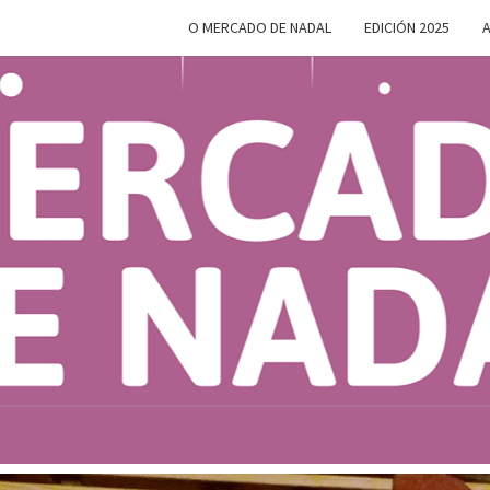
O MERCADO DE NADAL
EDICIÓN 2025
A
MERC
Do 28 De
Novembro
Ao 5 De
Xaneiro En
D
Compostela
NAD