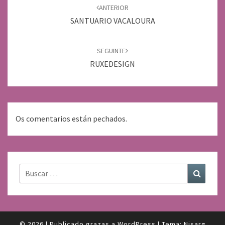
de
ANTERIOR
entradas
SANTUARIO VACALOURA
SEGUINTE
RUXEDESIGN
Os comentarios están pechados.
Buscar:
Buscar
© 2026
|
Publicado grazas a
WordPress
|
Tema:
Nisarg