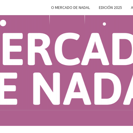
O MERCADO DE NADAL
EDICIÓN 2025
A
MERC
Do 28 De
Novembro
Ao 5 De
Xaneiro En
D
Compostela
NAD