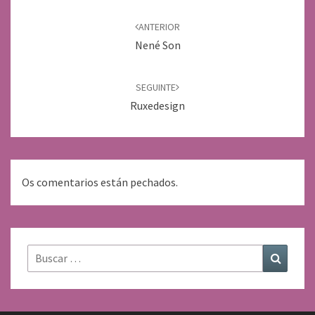
Navegación
de
ANTERIOR
entradas
Nené Son
SEGUINTE
Ruxedesign
Os comentarios están pechados.
Buscar:
Buscar