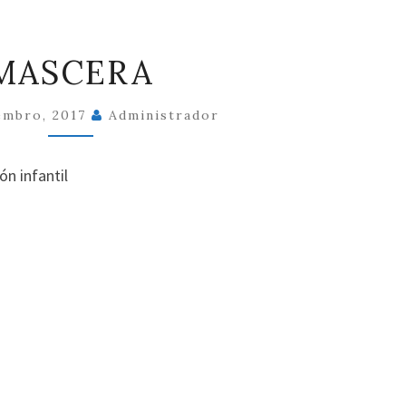
MASCERA
MASCERA
embro, 2017
Administrador
n infantil