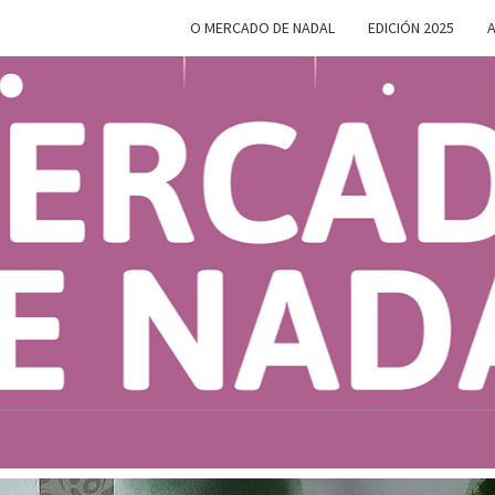
O MERCADO DE NADAL
EDICIÓN 2025
A
MERC
Do 28 De
Novembro
Ao 5 De
Xaneiro En
D
Compostela
NAD