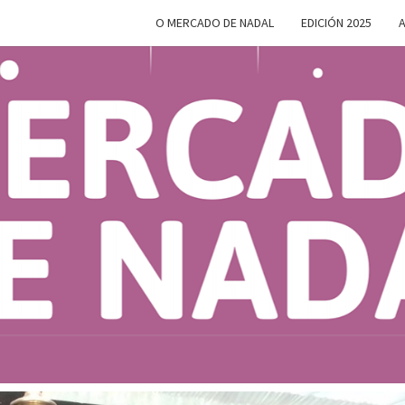
O MERCADO DE NADAL
EDICIÓN 2025
A
MERC
Do 28 De
Novembro
Ao 5 De
Xaneiro En
D
Compostela
NAD