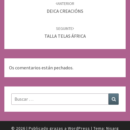
de
ANTERIOR
entradas
DEICA CREACIÓNS
SEGUINTE
TALLA TELAS ÁFRICA
Os comentarios están pechados.
Buscar:
Buscar
© 2026
|
Publicado grazas a
WordPress
|
Tema:
Nisarg