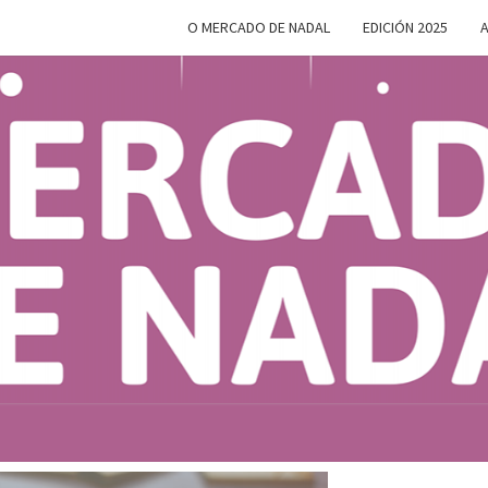
O MERCADO DE NADAL
EDICIÓN 2025
A
MERC
Do 28 De
Novembro
Ao 5 De
Xaneiro En
D
Compostela
NAD