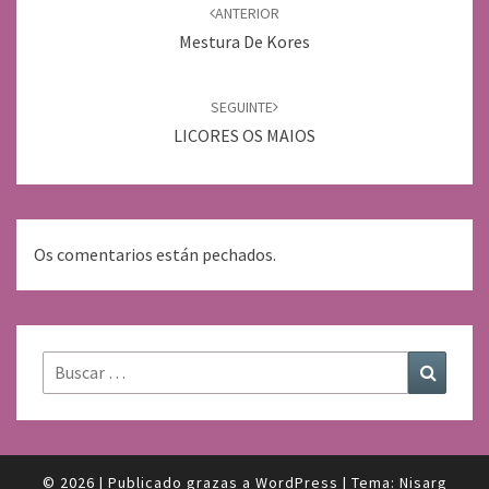
de
ANTERIOR
entradas
Mestura De Kores
SEGUINTE
LICORES OS MAIOS
Os comentarios están pechados.
Buscar:
Buscar
© 2026
|
Publicado grazas a
WordPress
|
Tema:
Nisarg