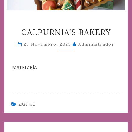
CALPURNIA’S
CALPURNIA’S BAKERY
BAKERY
23 Novembro, 2023
Administrador
PASTELARÍA
2023 Q1
Navegación