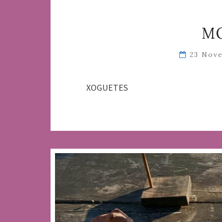
M
23 Nov
XOGUETES