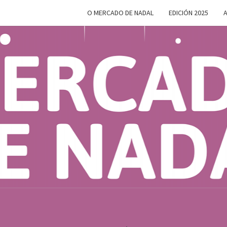
O MERCADO DE NADAL
EDICIÓN 2025
A
MERC
Do 28 De
Novembro
Ao 5 De
Xaneiro En
D
Compostela
NAD