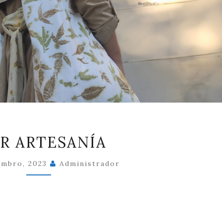
HIAR
R ARTESANÍA
ARTESANÍA
embro, 2023
Administrador